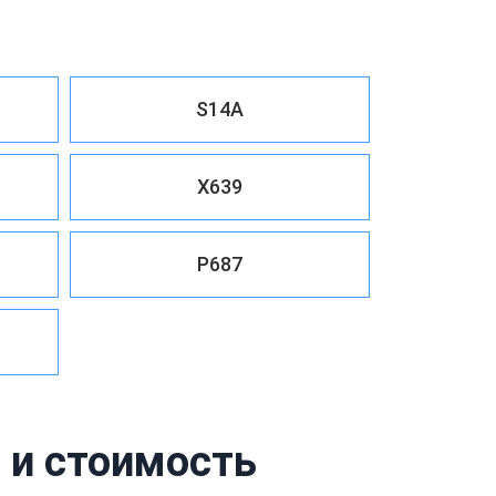
S14A
X639
P687
 и стоимость