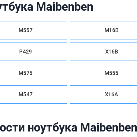
утбука Maibenben
M557
M16B
P429
X16B
M575
M555
M547
X16A
ости ноутбука Maibenben