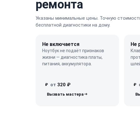
ремонта
Указаны минимальные цены. Точную стоимость
бесплатной диагностики на дому.
Не включается
Не 
Ноутбук не подаёт признаков
Кла
жизни — диагностика платы,
про
питания, аккумулятора.
шле
от
320 ₽
₽
₽