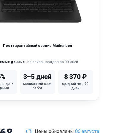
Постгарантийный сервис Maibenben
из заказ-нарядов за 90 дней
яемые данные
5%
3–5 дней
8 370 ₽
в в день
медианный срок
средний чек, 90
щения
работ
дней
568
Цены обновлены
06 августа