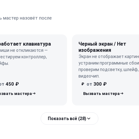
 мастер назовёт после
работает клавиатура
Черный экран / Нет
изображения
виши не откликаются —
Экран не отображает картин
тестируем контроллер,
устраним программные сбои
йфы.
проверим подсветку, шлейф,
видеочип.
от
450 ₽
от
300 ₽
₽
Показать всё (28)