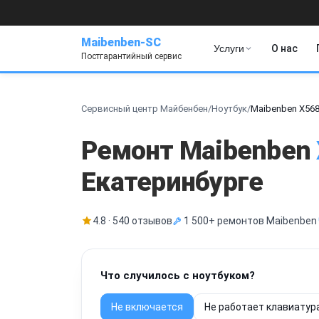
Maibenben-SC
Услуги
О нас
Постгарантийный сервис
Сервисный центр Майбенбен
/
Ноутбук
/
Maibenben X56
Ремонт Maibenben
Екатеринбурге
4.8 · 540 отзывов
1 500+ ремонтов Maibenben
Что случилось с ноутбуком?
Не включается
Не работает клавиатур