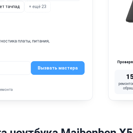
ет тачпад
+ ещё 23
гностика платы, питания,
Провер
Вызвать мастера
1
ремонто
обра
ремонта
а ноутбука Maibenben X