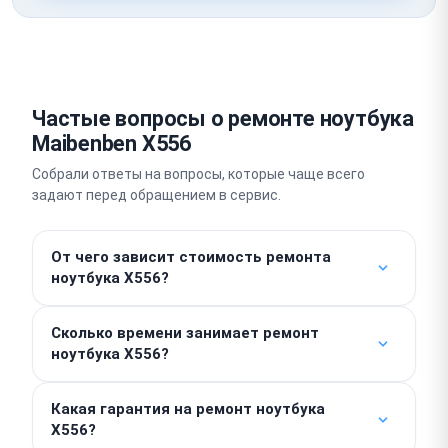
Частые вопросы о ремонте ноутбука
Maibenben X556
Собрали ответы на вопросы, которые чаще всего
задают перед обращением в сервис.
От чего зависит стоимость ремонта
ноутбука X556?
Работы — от 300 ₽. Стоимость деталей
Сколько времени занимает ремонт
рассчитывается индивидуально, поэтому
ноутбука X556?
итоговая цена напрямую зависит от характера
поломки ноутбука Maibenben. Точную сумму мы
Замена аккумулятора, накопителя или клавиатуры
называем после бесплатной диагностики,
Какая гарантия на ремонт ноутбука
на этой модели выполняется в день обращения,
X556?
скрытые доплаты отсутствуют.
зачастую за 1–2 часа. Срок сложного платового