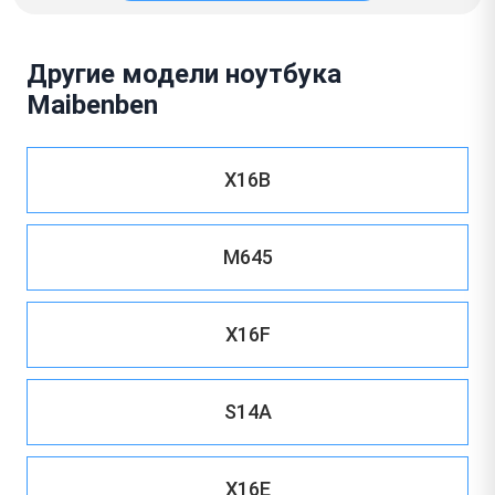
Другие модели ноутбука
Maibenben
X16B
M645
X16F
S14A
X16E