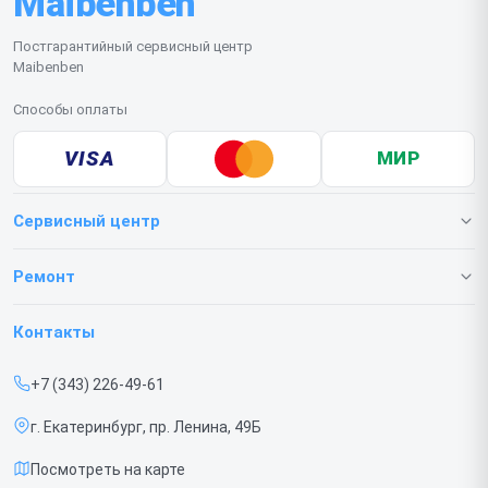
Maibenben
данные.
Постгарантийный сервисный центр
Maibenben
Способы оплаты
VISA
МИР
Сервисный центр
О нашем сервисе
Ремонт
Гарантия
Ноутбуков
Контакты
Прайс-лист
Мониторов
+7 (343) 226-49-61
Срочный ремонт
Портативных колонок
г. Екатеринбург, пр. Ленина, 49Б
Доставка и способы оплаты
Компьютеров
Посмотреть на карте
Диагностика