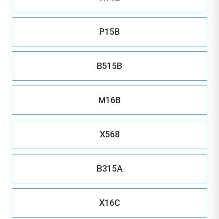
P15B
B515B
M16B
X568
B315A
X16C