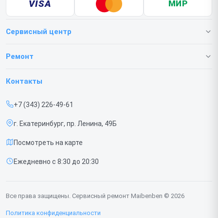
VISA
МИР
Сервисный центр
О нашем сервисе
Ремонт
Гарантия
Ноутбуков
Контакты
Прайс-лист
Мониторов
+7 (343) 226-49-61
Срочный ремонт
Портативных колонок
г. Екатеринбург, пр. Ленина, 49Б
Доставка и способы оплаты
Компьютеров
Посмотреть на карте
Диагностика
Ежедневно с 8:30 до 20:30
Контакты
Все права защищены. Сервисный ремонт Maibenben © 2026
Политика конфиденциальности