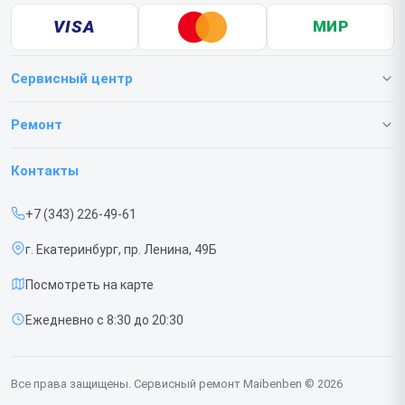
VISA
МИР
Сервисный центр
О нашем сервисе
Ремонт
Гарантия
Ноутбуков
Контакты
Прайс-лист
Мониторов
+7 (343) 226-49-61
Срочный ремонт
Портативных колонок
г. Екатеринбург, пр. Ленина, 49Б
Доставка и способы оплаты
Компьютеров
Посмотреть на карте
Диагностика
Ежедневно с 8:30 до 20:30
Контакты
Все права защищены. Сервисный ремонт Maibenben © 2026