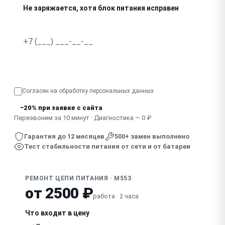
Не заряжается, хотя блок питания исправен
Пахнет гарью, видны следы пробоя на плате
Нестабильно работает только от батареи или только от
Узнать точную стоимость
Согласен на обработку
персональных данных
−20% при заявке с сайта
Перезвоним за 10 минут · Диагностика — 0 ₽
Гарантия до 12 месяцев
500+ замен выполнено
Тест стабильности питания от сети и от батареи
РЕМОНТ ЦЕПИ ПИТАНИЯ · M553
от 2500 ₽
работа · 2 часа
Что входит в цену